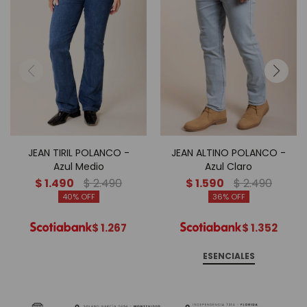
JEAN TIRIL POLANCO -
JEAN ALTINO POLANCO -
Azul Medio
Azul Claro
$
1.490
$
2.490
$
1.590
$
2.490
40
36
$
1.267
$
1.352
ESENCIALES