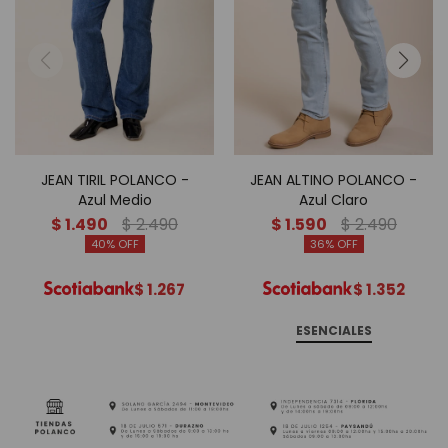
JEAN TIRIL POLANCO -
JEAN ALTINO POLANCO -
Azul Medio
Azul Claro
$
1.490
$
2.490
$
1.590
$
2.490
40
36
$
1.267
$
1.352
ESENCIALES