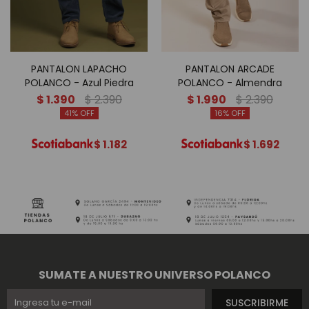
PANTALON LAPACHO
PANTALON ARCADE
POLANCO - Azul Piedra
POLANCO - Almendra
$
1.390
$
2.390
$
1.990
$
2.390
41
16
$
1.182
$
1.692
SUMATE A NUESTRO UNIVERSO POLANCO
SUSCRIBIRME