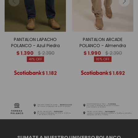
PANTALON LAPACHO
PANTALON ARCADE
POLANCO - Azul Piedra
POLANCO - Almendra
$
1.390
$
2.390
$
1.990
$
2.390
41
16
$
1.182
$
1.692
SUMATE A NUESTRO UNIVERSO POLANCO