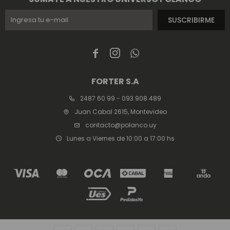
SUSCRIBIRME



FORTER S.A
2487 60 99 - 093 908 489
Juan Cabal 2615, Montevideo
contacto@polanco.uy
Lunes a Viernes de 10:00 a 17:00 hs
© Copyright 2026 / Polanco / FORTER S.A Rut 213720560017