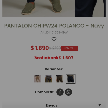
PANTALON CHIPW24 POLANCO - Navy
101401658-NAV
$
1.890
$
2.190
13
$
1.607
Variantes:


Envíos