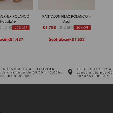
VERNER POLANCO
PANTALON RILAX POLANCO -
P
Chocolate
Azul
$
2.390
$
1.790
$
2.590
$
1.
29
30
$
1.437
$
1.522