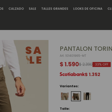
OS
CALZADO
SALE
TALLES GRANDES
LOOKS DE OFICINA
CL
PANTALON TORIN
101401965-MT
$
1.590
$
2.390
33
$
1.352
Variantes:
Talle: