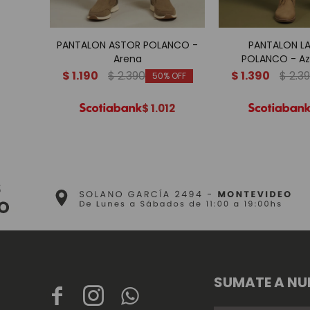
PANTALON ASTOR POLANCO -
PANTALON L
Arena
POLANCO - Azu
$
1.190
$
2.390
$
1.390
$
2.3
50
$
1.012
SUMATE A NU


