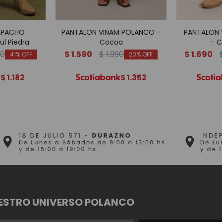
APACHO
PANTALON VINAM POLANCO -
PANTALON 
l Piedra
Cocoa
- 
90
$
1.590
$
1.990
$
1.690
41
20
$
1.182
$
1.352
ESTRO UNIVERSO POLANCO