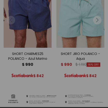
SHORT CHARMES25
SHORT JIRO POLANCO -
POLANCO - Azul Marino
Aqua
$
990
$
990
$
1.190
16
$
842
$
842