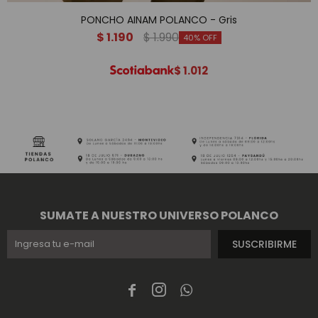
PONCHO AINAM POLANCO - Gris
$
1.190
$
1.990
40
$
1.012
SUMATE A NUESTRO UNIVERSO POLANCO
SUSCRIBIRME


