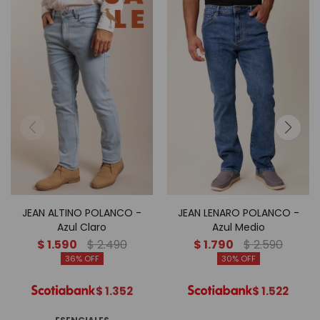
JEAN ALTINO POLANCO -
JEAN LENARO POLANCO -
Azul Claro
Azul Medio
$
1.590
$
2.490
$
1.790
$
2.590
36
30
$
1.352
$
1.522