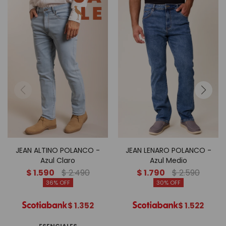
JEAN ALTINO POLANCO -
JEAN LENARO POLANCO -
Azul Claro
Azul Medio
$
1.590
$
2.490
$
1.790
$
2.590
36
30
$
1.352
$
1.522