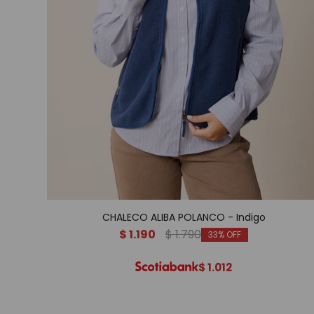
CHALECO ALIBA POLANCO - Indigo
$
1.190
$
1.790
33
$
1.012