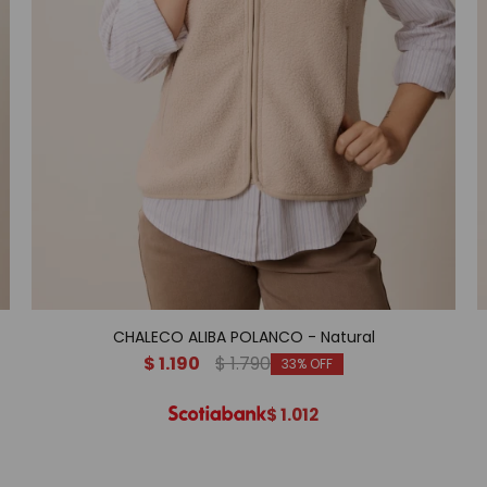
CHALECO ALIBA POLANCO - Natural
$
1.190
$
1.790
33
$
1.012