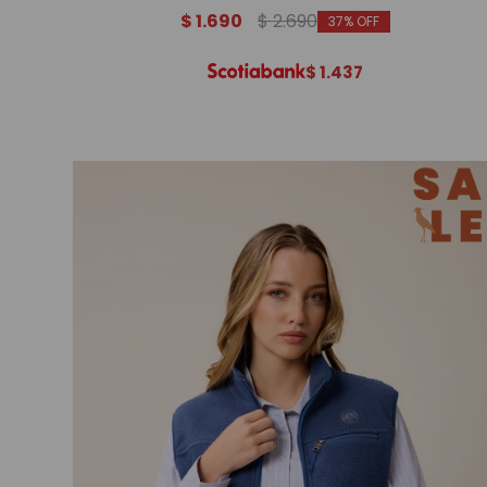
$
1.690
$
2.690
37
$
1.437