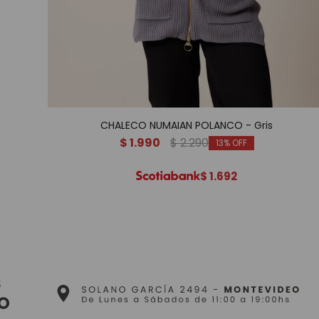
CHALECO NUMAIAN POLANCO - Gris
$
1.990
$
2.290
13
$
1.692