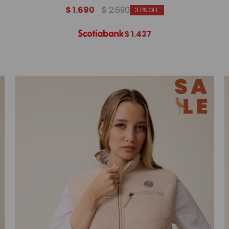
$
1.690
$
2.690
37
$
1.437