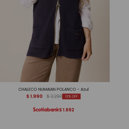
CHALECO NUMAIAN POLANCO - Azul
$
1.990
$
2.290
13
$
1.692