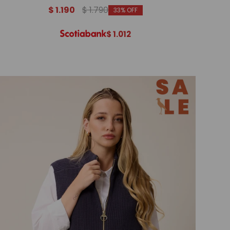
$
1.190
$
1.790
33
$
1.012