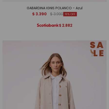
GABARDINA IGNIS POLANCO - Azul
$
3.390
$
3.990
15
$
2.882