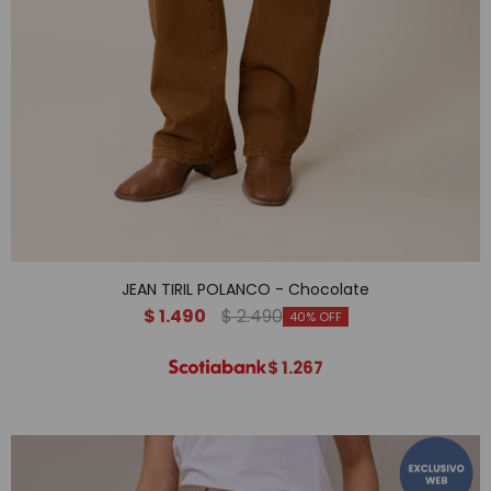
JEAN TIRIL POLANCO - Chocolate
$
1.490
$
2.490
40
$
1.267