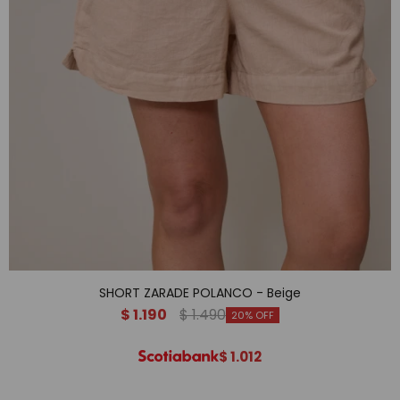
SHORT ZARADE POLANCO - Beige
$
1.190
$
1.490
20
$
1.012