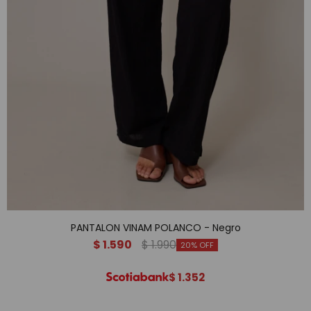
PANTALON VINAM POLANCO - Negro
$
1.590
$
1.990
20
$
1.352