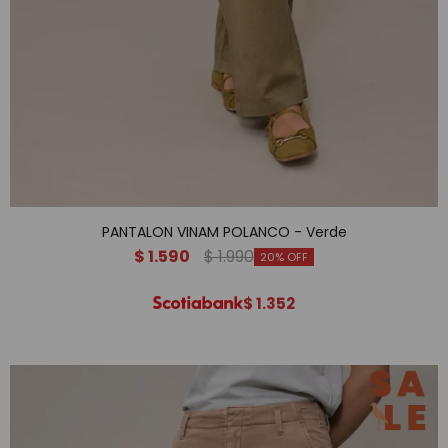
PANTALON VINAM POLANCO - Verde
$
1.590
$
1.990
20
$
1.352