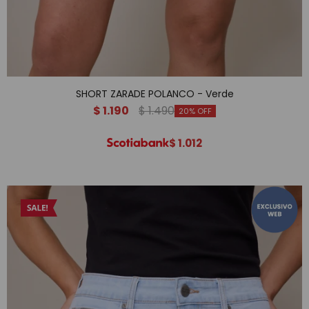
SHORT ZARADE POLANCO - Verde
$
1.190
$
1.490
20
$
1.012