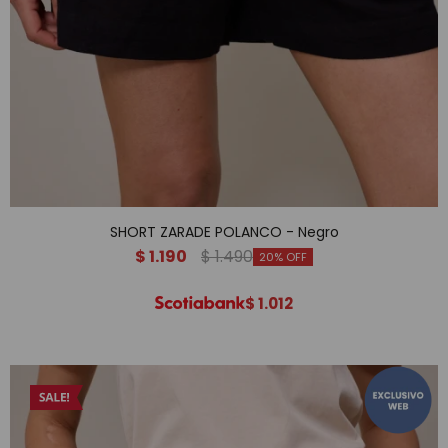
SHORT ZARADE POLANCO - Negro
$
1.190
$
1.490
20
$
1.012