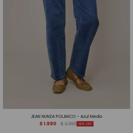
JEAN NUNZA POLANCO - Azul Medio
$
1.990
$
2.390
16