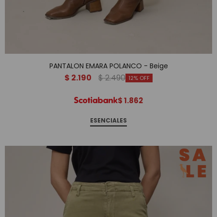
PANTALON EMARA POLANCO - Beige
$
2.190
$
2.490
12
$
1.862
ESENCIALES