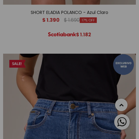
SHORT ELADIA POLANCO - Azul Claro
$
1.390
$
1.690
17
$
1.182