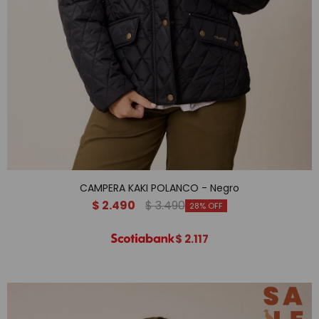
CAMPERA KAKI POLANCO - Negro
$
2.490
$
3.490
28
$
2.117