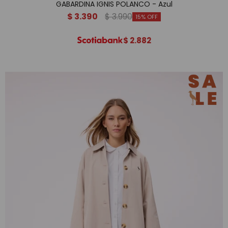
GABARDINA IGNIS POLANCO - Azul
$
3.390
$
3.990
15
$
2.882