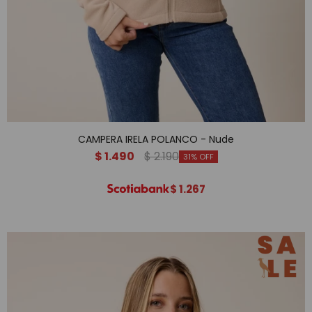
CAMPERA IRELA POLANCO - Nude
$
1.490
$
2.190
31
$
1.267