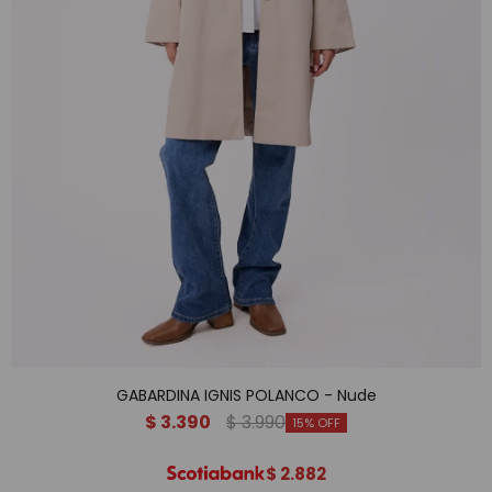
GABARDINA IGNIS POLANCO - Nude
$
3.390
$
3.990
15
$
2.882