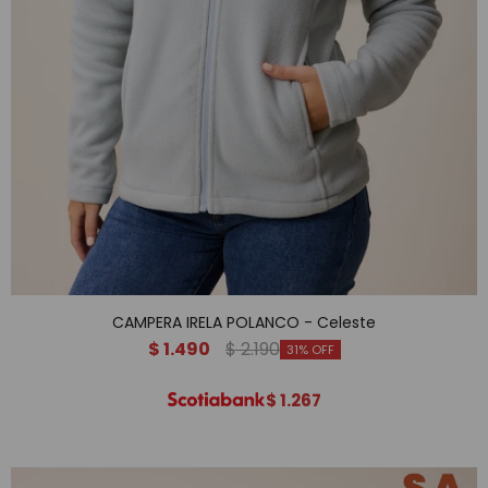
CAMPERA IRELA POLANCO - Celeste
$
1.490
$
2.190
31
$
1.267