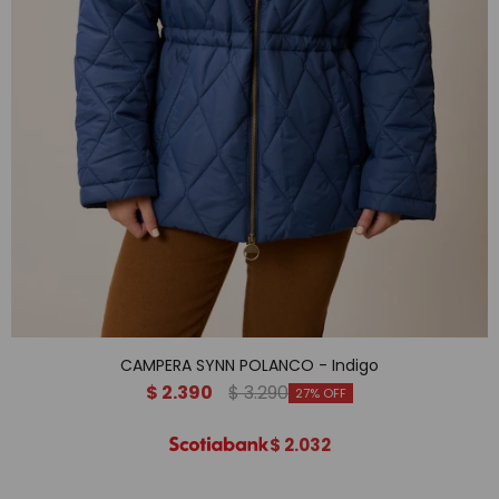
CAMPERA SYNN POLANCO - Indigo
$
2.390
$
3.290
27
$
2.032