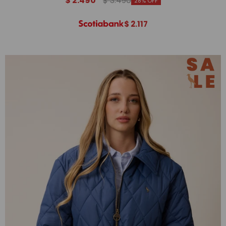
$
2.490
$
3.490
28
$
2.117