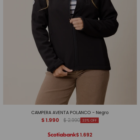
CAMPERA AVENTA POLANCO - Negro
$
1.990
$
2.990
33
$
1.692