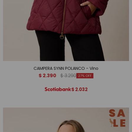
CAMPERA SYNN POLANCO - Vino
$
2.390
$
3.290
27
$
2.032