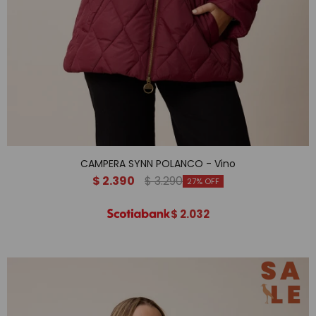
CAMPERA SYNN POLANCO - Vino
$
2.390
$
3.290
27
$
2.032