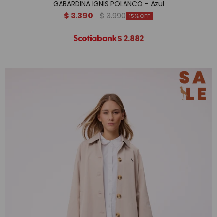
GABARDINA IGNIS POLANCO - Azul
$
3.390
$
3.990
15
$
2.882