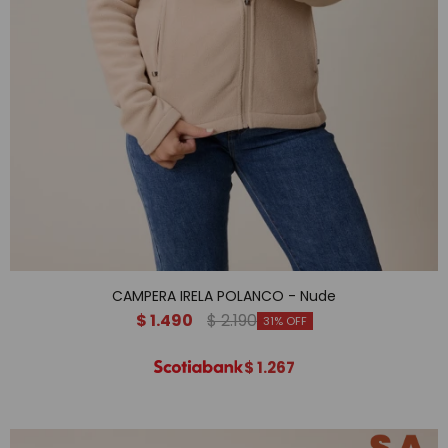
CAMPERA IRELA POLANCO - Nude
$
1.490
$
2.190
31
$
1.267