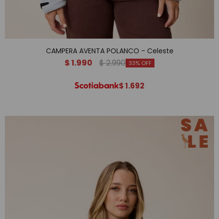
CAMPERA AVENTA POLANCO - Celeste
$
1.990
$
2.990
33
$
1.692