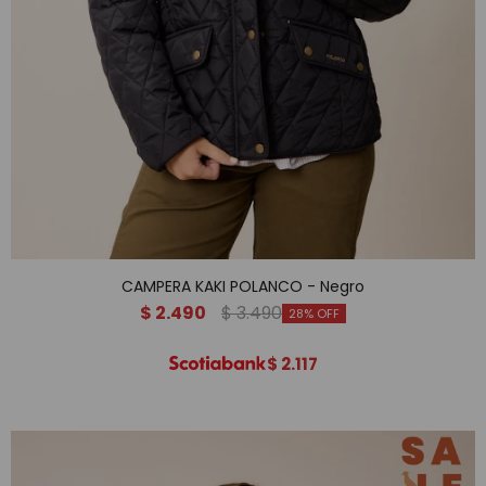
CAMPERA KAKI POLANCO - Negro
$
2.490
$
3.490
28
$
2.117