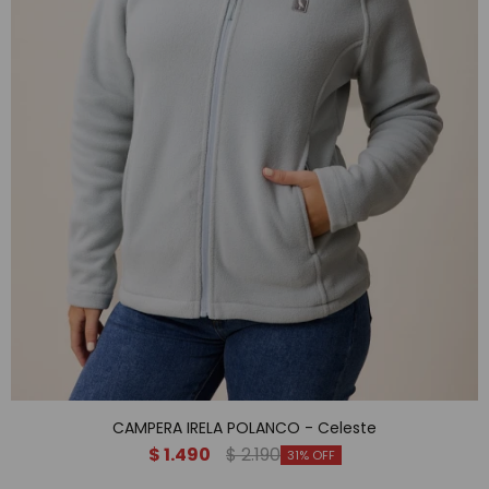
CAMPERA IRELA POLANCO - Celeste
$
1.490
$
2.190
31