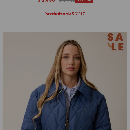
$
2.490
$
3.490
28
$
2.117