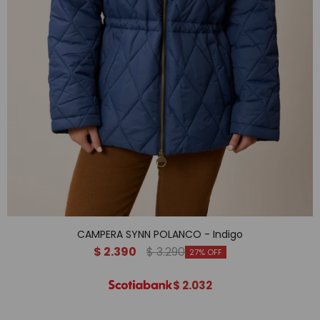
CAMPERA SYNN POLANCO - Indigo
$
2.390
$
3.290
27
$
2.032