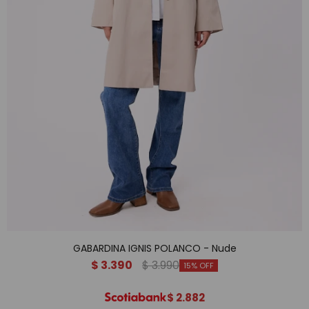
GABARDINA IGNIS POLANCO - Nude
$
3.390
$
3.990
15
$
2.882