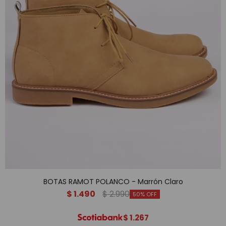
BOTAS RAMOT POLANCO - Marrón Claro
$
1.490
$
2.990
50
$
1.267