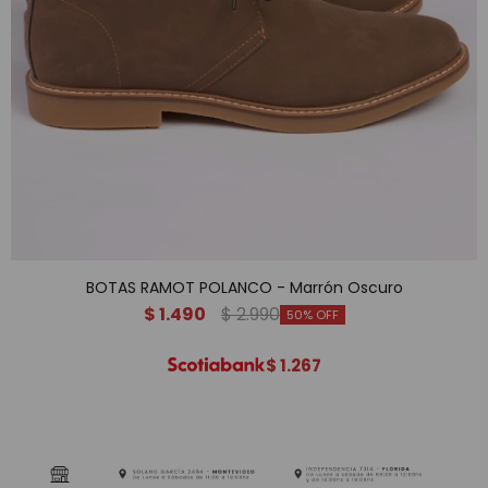
BOTAS RAMOT POLANCO - Marrón Oscuro
$
1.490
$
2.990
50
$
1.267