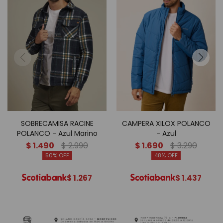
SOBRECAMISA RACINE
CAMPERA XILOX POLANCO
POLANCO - Azul Marino
- Azul
$
1.490
$
2.990
$
1.690
$
3.290
50
48
$
1.267
$
1.437