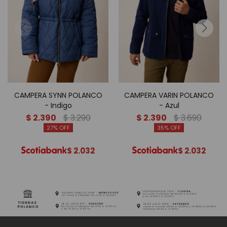
CAMPERA SYNN POLANCO
CAMPERA VARIN POLANCO
- Indigo
- Azul
$
2.390
$
3.290
$
2.390
$
3.690
27
35
$
2.032
$
2.032