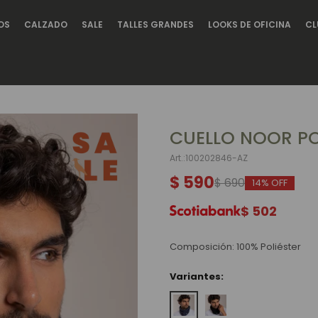
OS
CALZADO
SALE
TALLES GRANDES
LOOKS DE OFICINA
CL
CUELLO NOOR PO
100202846-AZ
$
590
$
690
14
$
502
Composición: 100% Poliéster
Variantes: