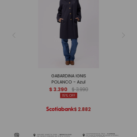
GABARDINA IGNIS
POLANCO - Azul
$
3.390
$
3.990
15
$
2.882