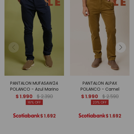
PANTALON MUFASAW24
PANTALON ALPAX
POLANCO - Azul Marino
POLANCO - Camel
$
1.990
$
2.390
$
1.990
$
2.590
16
23
$
1.692
$
1.692