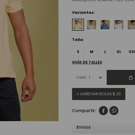
Variantes:
Talle:
S
M
L
XL
XX
GUÍA DE TALLES
1
+ AGREGAR BOLSA
$
20


Envíos