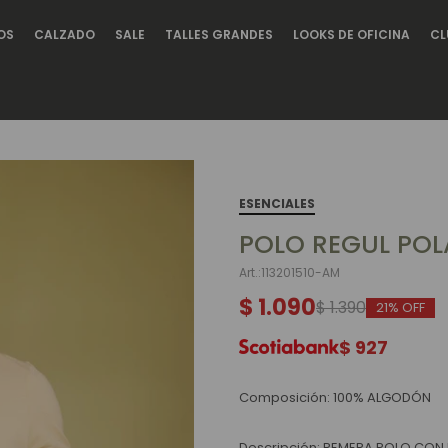
OS
CALZADO
SALE
TALLES GRANDES
LOOKS DE OFICINA
CL
ESENCIALES
POLO REGUL POL
113201510-AM
$
1.090
$
1.390
21
$
927
Composición: 100% ALGODÓN
Descripción: REMERA POLO CON