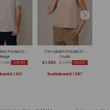
ENO POLANCO -
TOP LURANTI POLANCO -
PO
Beige
Crudo
$
1.490
$
1.290
$
1.490
$
1.
20
13
$
1.012
$
1.097