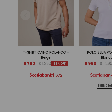
T-SHIRT CAINO POLANCO -
POLO SELIA P
Beige
Blanc
$
790
$
1.290
$
990
$
1.29
38
$
672
ESENCIA