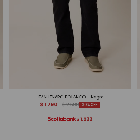
JEAN LENARO POLANCO - Negro
$
1.790
$
2.590
30
$
1.522