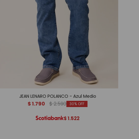
JEAN LENARO POLANCO - Azul Medio
$
1.790
$
2.590
30
$
1.522