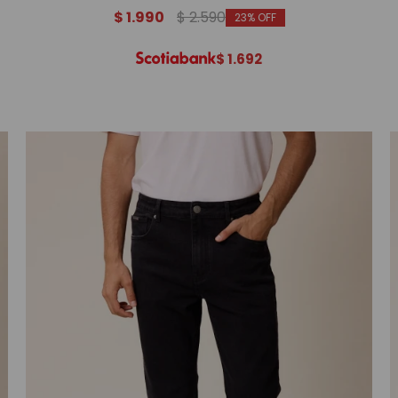
$
1.990
$
2.590
23
$
1.692