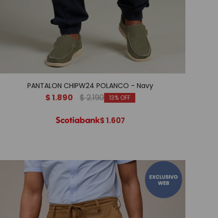
PANTALON CHIPW24 POLANCO - Navy
$
1.890
$
2.190
13
$
1.607