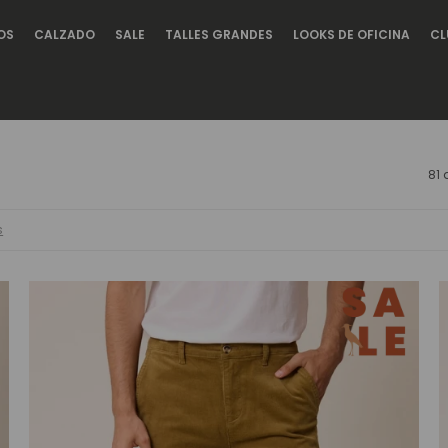
OS
CALZADO
SALE
TALLES GRANDES
LOOKS DE OFICINA
CL
81 
s