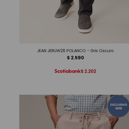
JEAN JERUW26 POLANCO - Gris Oscuro
$
2.590
$
2.202