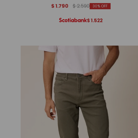
$
1.790
$
2.590
30
$
1.522