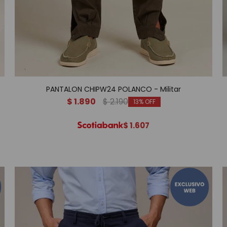
PANTALON CHIPW24 POLANCO - Militar
$
1.890
$
2.190
13
$
1.607