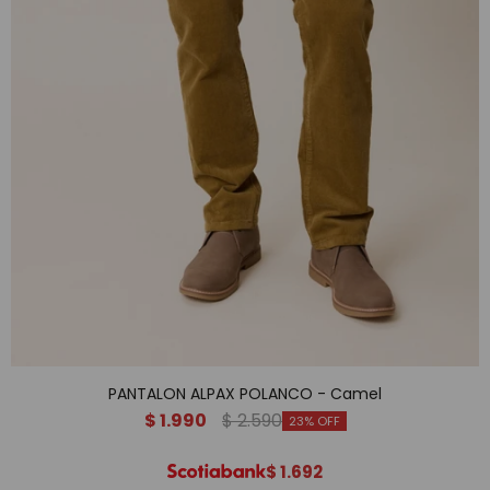
PANTALON ALPAX POLANCO - Camel
$
1.990
$
2.590
23
$
1.692