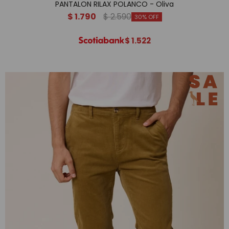
PANTALON RILAX POLANCO - Oliva
$
1.790
$
2.590
30
$
1.522