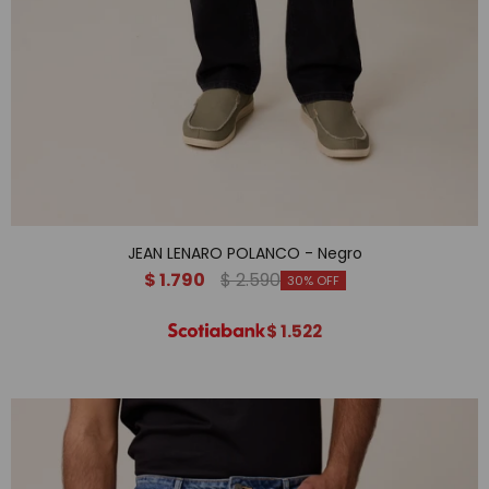
JEAN LENARO POLANCO - Negro
$
1.790
$
2.590
30
$
1.522