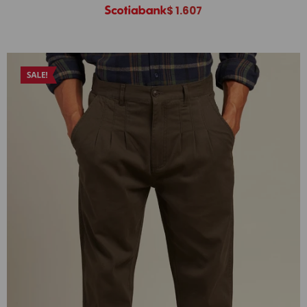
$
1.607