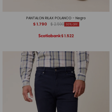
PANTALON RILAX POLANCO - Negro
$
1.790
$
2.590
30
$
1.522