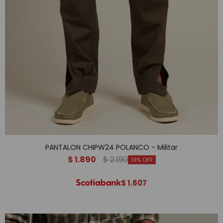
PANTALON CHIPW24 POLANCO - Militar
$
1.890
$
2.190
13
$
1.607