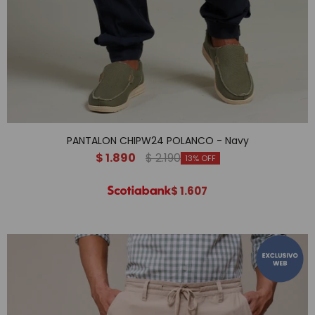
PANTALON CHIPW24 POLANCO - Navy
$
1.890
$
2.190
13
$
1.607