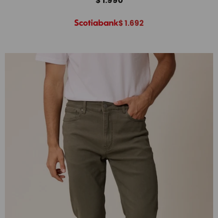
$
1.990
$
1.692