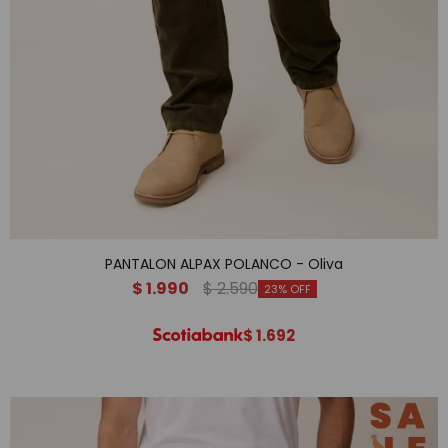
PANTALON ALPAX POLANCO - Oliva
$
1.990
$
2.590
23
$
1.692