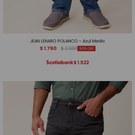
JEAN LENARO POLANCO - Azul Medio
$
1.790
$
2.590
30
$
1.522