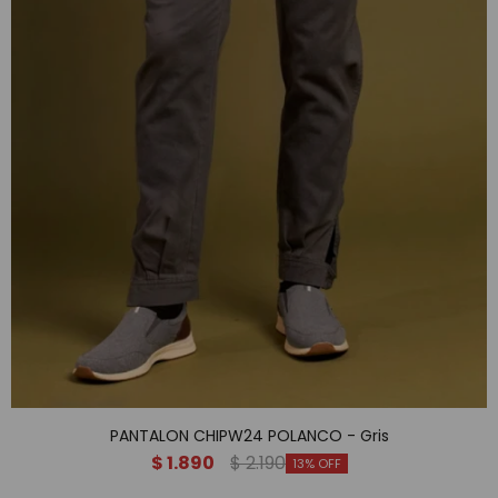
PANTALON CHIPW24 POLANCO - Gris
$
1.890
$
2.190
13