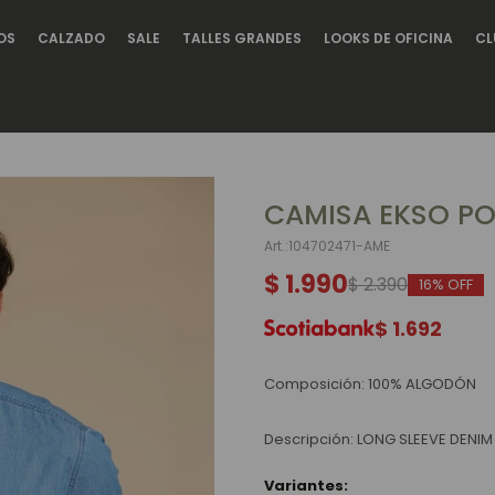
OS
CALZADO
SALE
TALLES GRANDES
LOOKS DE OFICINA
CL
CAMISA EKSO PO
104702471-AME
$
1.990
$
2.390
16
$
1.692
Composición: 100% ALGODÓN
Descripción: LONG SLEEVE DENIM
Variantes: