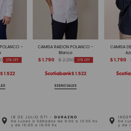
 POLANCO -
CAMISA RAIDON POLANCO -
CAMISA D
o
Blanco
Az
90
$
1.790
$
2.290
$
1.790
21
21
$
1.522
$
1.522
LES
ESENCIALES