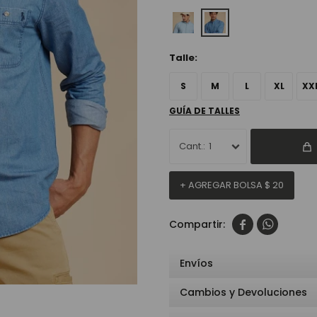
Talle:
S
M
L
XL
XX
GUÍA DE TALLES
1
+ AGREGAR BOLSA
$
20


Envíos
Cambios y Devoluciones