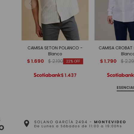
CAMISA SETON POLANCO -
CAMISA CROBAT
Blanco
Blanc
$
1.690
$
2.190
$
1.790
$
2.2
22
$
1.437
ESENCIA