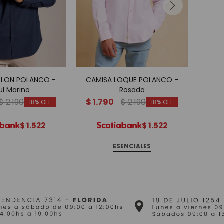
ELON POLANCO -
CAMISA LOQUE POLANCO -
CAM
ul Marino
Rosado
$
2.190
$
1.790
$
2.190
$
1.
18
18
$
1.522
$
1.522
ESENCIALES