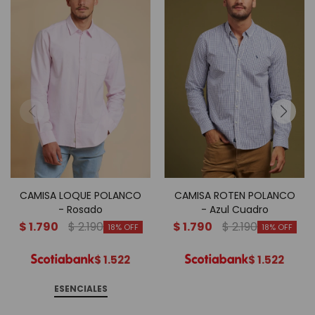
CAMISA LOQUE POLANCO
CAMISA ROTEN POLANCO
- Rosado
- Azul Cuadro
$
1.790
$
2.190
$
1.790
$
2.190
18
18
$
1.522
$
1.522
ESENCIALES