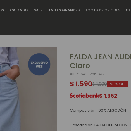
OS
CALZADO
SALE
TALLES GRANDES
LOOKS DE OFICINA
CL
FALDA JEAN AUD
Claro
706403256-AC
$
1.590
$
1.990
20
$
1.352
Composición: 100% ALGODÓN
Descripción: FALDA DENIM CON