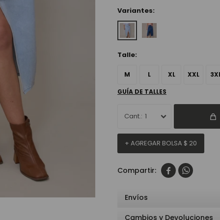
Variantes:
Talle:
M
L
XL
XXL
3X
GUÍA DE TALLES
1
+ AGREGAR BOLSA
$
20


Envíos
Cambios y Devoluciones