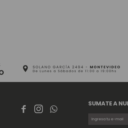
SUMATE A NU


