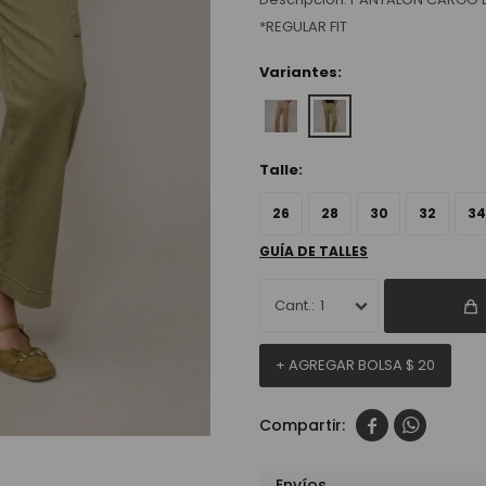
*REGULAR FIT
Variantes:
Talle:
26
28
30
32
34
GUÍA DE TALLES
1
+ AGREGAR BOLSA
$
20


Envíos