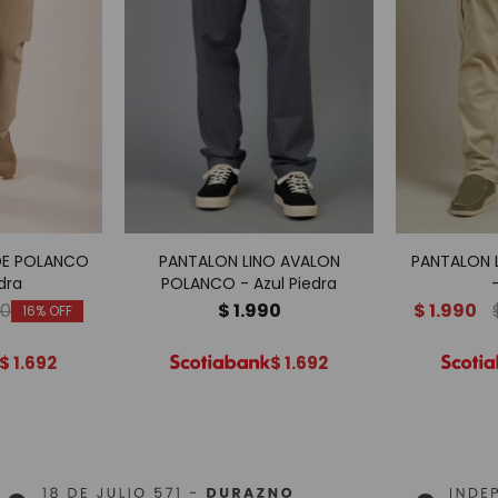
DE POLANCO
PANTALON LINO AVALON
PANTALON
dra
POLANCO - Azul Piedra
90
$
1.990
$
1.990
16
$
1.692
$
1.692