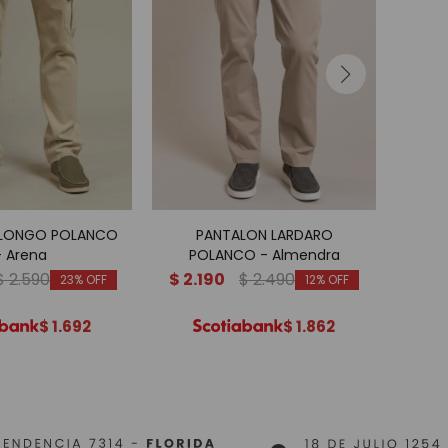
 LONGO POLANCO
PANTALON LARDARO
- Arena
POLANCO - Almendra
$
2.590
$
2.190
$
2.490
23
12
$
1.692
$
1.862