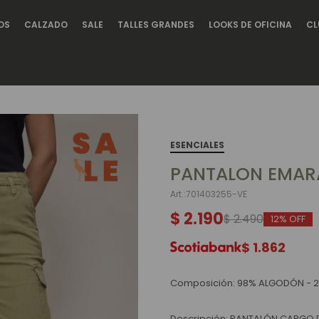
OS
CALZADO
SALE
TALLES GRANDES
LOOKS DE OFICINA
CL
ESENCIALES
PANTALON EMAR
701403255-VE
$
2.190
$
2.490
12
$
1.862
Composición: 98% ALGODÓN - 
Descripción: PANTALÓN CARGO 