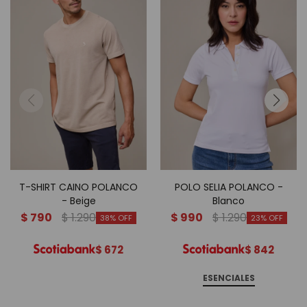
T-SHIRT CAINO POLANCO
POLO SELIA POLANCO -
- Beige
Blanco
$
790
$
1.290
$
990
$
1.290
38
23
$
672
$
842
ESENCIALES