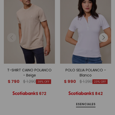
T-SHIRT CAINO POLANCO
POLO SELIA POLANCO -
- Beige
Blanco
$
790
$
1.290
$
990
$
1.290
38
23
$
672
$
842
ESENCIALES