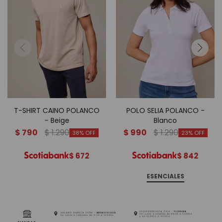
T-SHIRT CAINO POLANCO
POLO SELIA POLANCO -
- Beige
Blanco
$
790
$
1.290
$
990
$
1.290
38
23
$
672
$
842
ESENCIALES