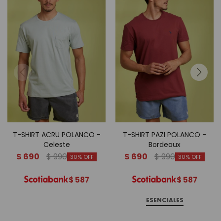
T-SHIRT ACRU POLANCO -
T-SHIRT PAZI POLANCO -
Celeste
Bordeaux
$
690
$
990
$
690
$
990
30
30
$
587
$
587
ESENCIALES