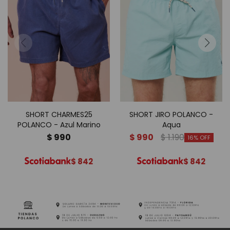
SHORT CHARMES25
SHORT JIRO POLANCO -
POLANCO - Azul Marino
Aqua
$
990
$
990
$
1.190
16
$
842
$
842