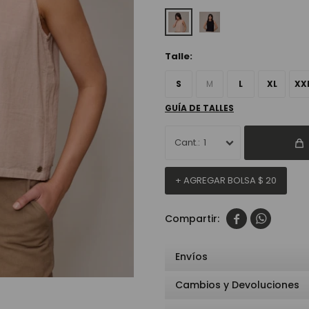
Talle:
S
M
L
XL
XX
GUÍA DE TALLES
1
+ AGREGAR BOLSA
$
20


Envíos
Cambios y Devoluciones