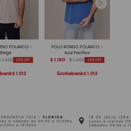
ENO POLANCO -
POLO RONDO POLANCO -
PO
Beige
Azul Pacifico
$
1.490
$
1.190
$
1.490
$
1.
20
20
$
1.012
$
1.012