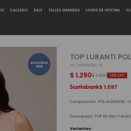
OS
CALZADO
SALE
TALLES GRANDES
LOOKS DE OFICINA
CL
TOP LURANTI PO
700003318-CR
$
1.290
$
1.490
13
$
1.097
Composición: 70% ALGODÓN - 3
Descripción: TOP DE LINO Y AL
Variantes: