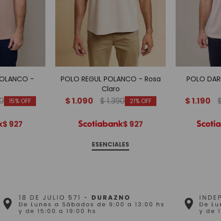
POLANCO -
POLO REGUL POLANCO - Rosa
POLO DAR
Claro
90
$
1.090
$
1.390
$
1.190
15
21
$
927
$
927
ESENCIALES