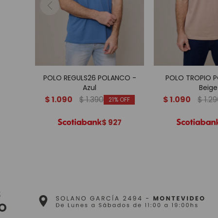
POLO REGULS26 POLANCO -
POLO TROPIO 
Azul
Beige
$
1.090
$
1.390
$
1.090
$
1.2
21
$
927