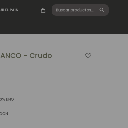
UB EL PAÍS
LANCO - Crudo
0% LINO
GODÓN