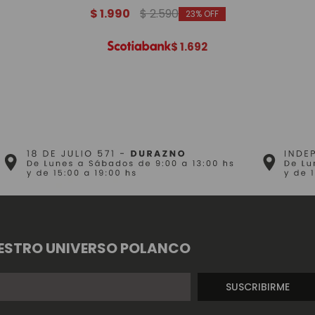
$
1.990
$
2.590
23
$
1.692
ESTRO UNIVERSO POLANCO
SUSCRIBIRME