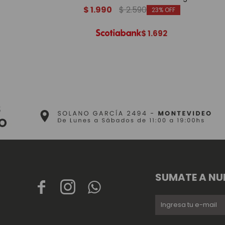
$
1.990
$
2.590
23
$
1.692
SUMATE A NU


