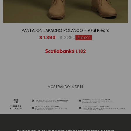
PANTALON LAPACHO POLANCO - Azul Piedra
$
1.390
$
2.390
41
$
1.182
MOSTRANDO
14
DE
14