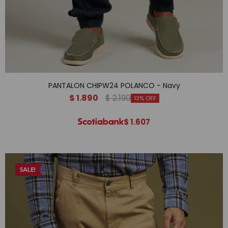
PANTALON CHIPW24 POLANCO - Navy
$
1.890
$
2.190
13
$
1.607