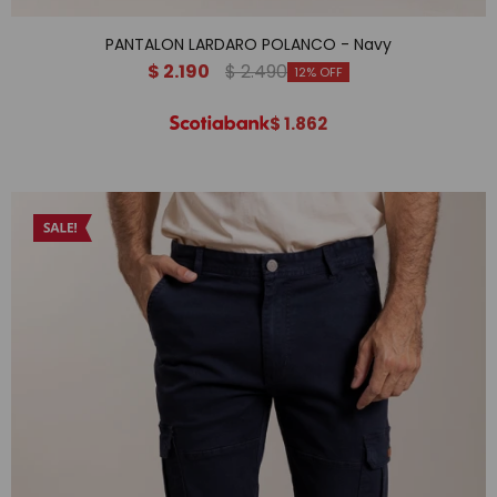
PANTALON LARDARO POLANCO - Navy
$
2.190
$
2.490
12
$
1.862