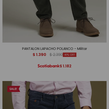
PANTALON LAPACHO POLANCO - Militar
$
1.390
$
2.390
41
$
1.182