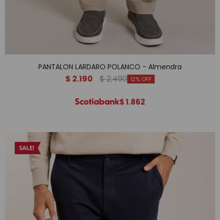
PANTALON LARDARO POLANCO - Almendra
$
2.190
$
2.490
12
$
1.862