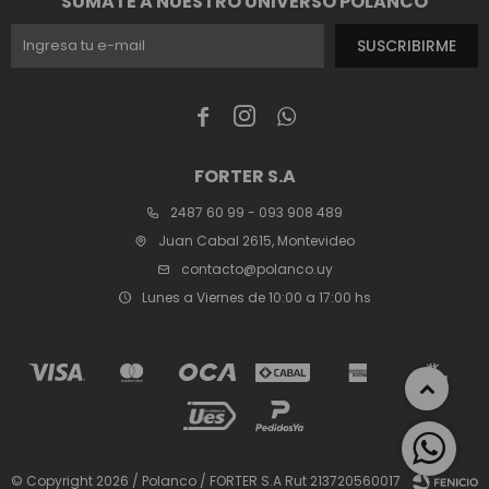
SUMATE A NUESTRO UNIVERSO POLANCO
SUSCRIBIRME



FORTER S.A
2487 60 99 - 093 908 489
Juan Cabal 2615, Montevideo
contacto@polanco.uy
Lunes a Viernes de 10:00 a 17:00 hs
© Copyright 2026 / Polanco / FORTER S.A Rut 213720560017