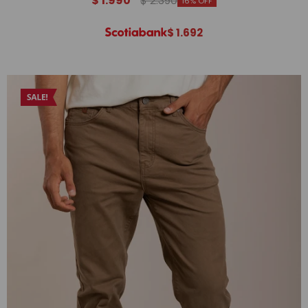
$
1.990
$
2.390
16
$
1.692