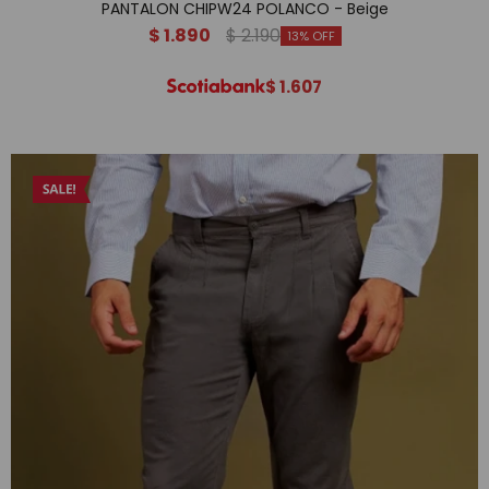
PANTALON CHIPW24 POLANCO - Beige
$
1.890
$
2.190
13
$
1.607