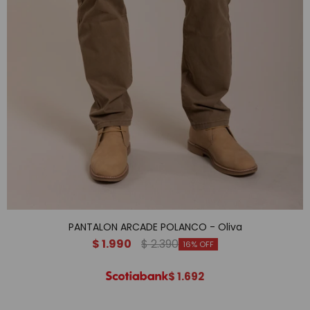
PANTALON ARCADE POLANCO - Oliva
$
1.990
$
2.390
16
$
1.692