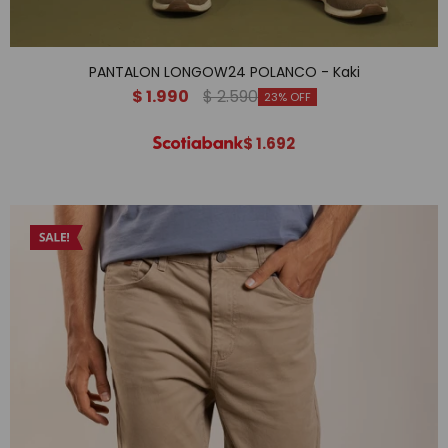
PANTALON LONGOW24 POLANCO - Kaki
$
1.990
$
2.590
23
$
1.692