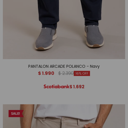
PANTALON ARCADE POLANCO - Navy
$
1.990
$
2.390
16
$
1.692