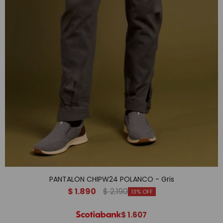
PANTALON CHIPW24 POLANCO - Gris
$
1.890
$
2.190
13
$
1.607