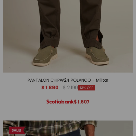
PANTALON CHIPW24 POLANCO - Militar
$
1.890
$
2.190
13
$
1.607