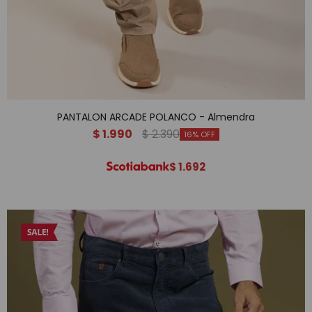
PANTALON ARCADE POLANCO - Almendra
$
1.990
$
2.390
16
$
1.692