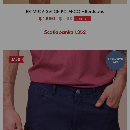
BERMUDA GARON POLANCO - Bordeaux
$
1.590
$
1.990
20
$
1.352