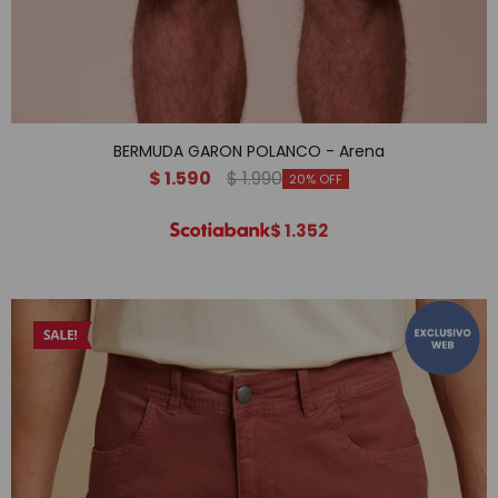
BERMUDA GARON POLANCO - Arena
$
1.590
$
1.990
20
$
1.352