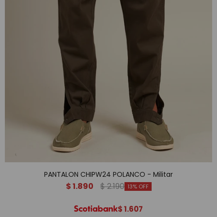
PANTALON CHIPW24 POLANCO - Militar
$
1.890
$
2.190
13
$
1.607