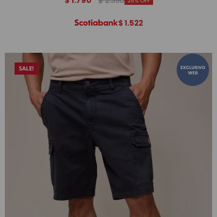
$
1.790
$
2.390
25
$
1.522