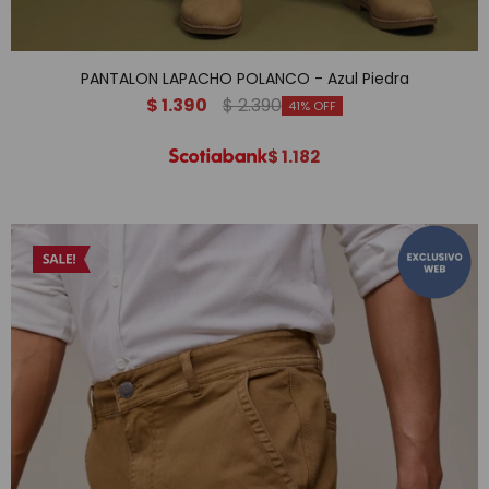
PANTALON LAPACHO POLANCO - Azul Piedra
$
1.390
$
2.390
41
$
1.182