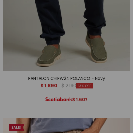
PANTALON CHIPW24 POLANCO - Navy
$
1.890
$
2.190
13
$
1.607