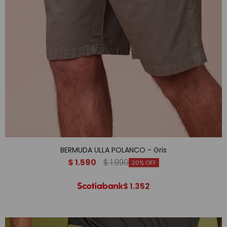
BERMUDA ULLA POLANCO - Gris
$
1.590
$
1.990
20
$
1.352