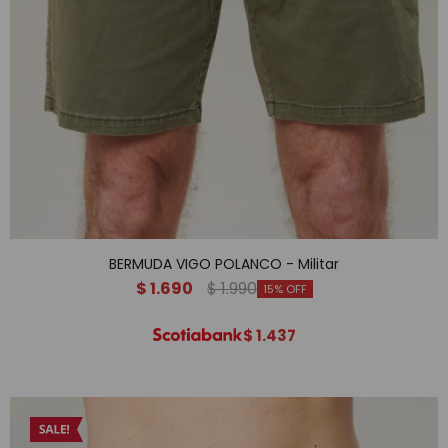
BERMUDA VIGO POLANCO - Militar
$
1.690
$
1.990
15
$
1.437