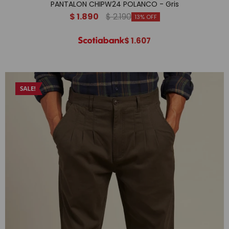
PANTALON CHIPW24 POLANCO - Gris
$
1.890
$
2.190
13
$
1.607