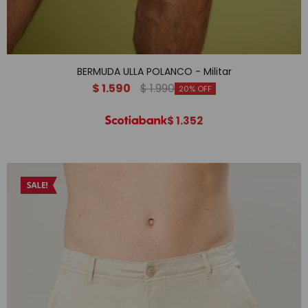
BERMUDA ULLA POLANCO - Militar
$
1.590
$
1.990
20
$
1.352