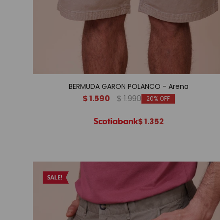
BERMUDA GARON POLANCO - Arena
$
1.590
$
1.990
20
$
1.352