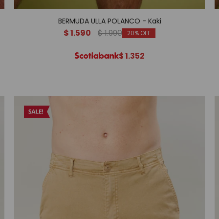
BERMUDA ULLA POLANCO - Kaki
$
1.590
$
1.990
20
$
1.352