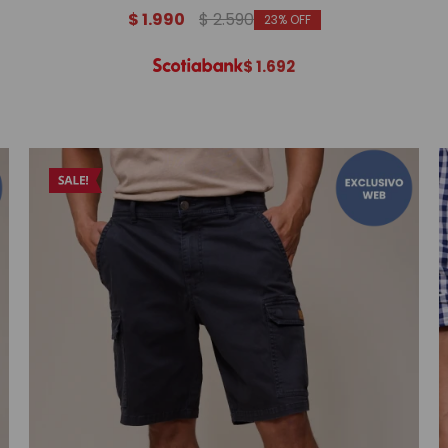
$
1.990
$
2.590
23
$
1.692