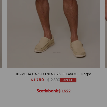
BERMUDA CARGO ENEASS26 POLANCO - Negro
$
1.790
$
2.390
25
$
1.522