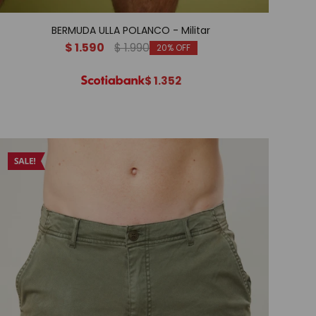
BERMUDA ULLA POLANCO - Militar
$
1.590
$
1.990
20
$
1.352