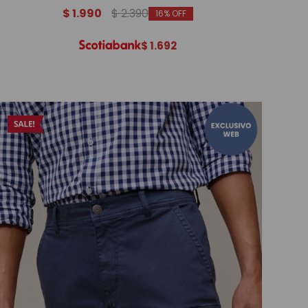
$
1.990
$
2.390
16
$
1.692