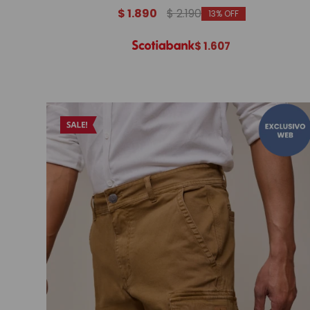
$
1.890
$
2.190
13
$
1.607