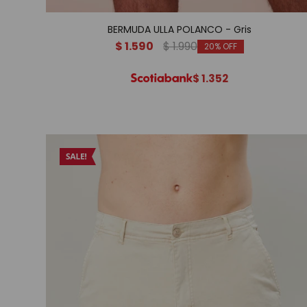
BERMUDA ULLA POLANCO - Gris
$
1.590
$
1.990
20
$
1.352