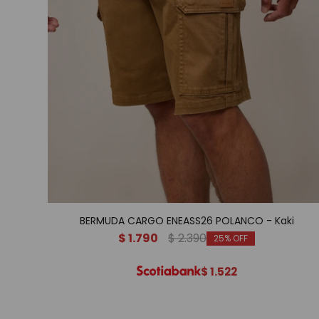
BERMUDA CARGO ENEASS26 POLANCO - Kaki
$
1.790
$
2.390
25
$
1.522