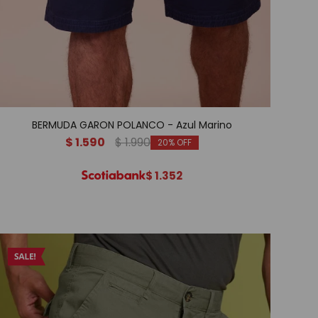
BERMUDA GARON POLANCO - Azul Marino
$
1.590
$
1.990
20
$
1.352