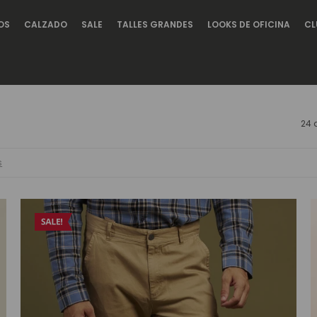
OS
CALZADO
SALE
TALLES GRANDES
LOOKS DE OFICINA
CL
24 
s