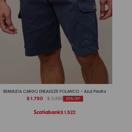
BERMUDA CARGO ENEASS26 POLANCO - Azul Piedra
$
1.790
$
2.390
25
$
1.522