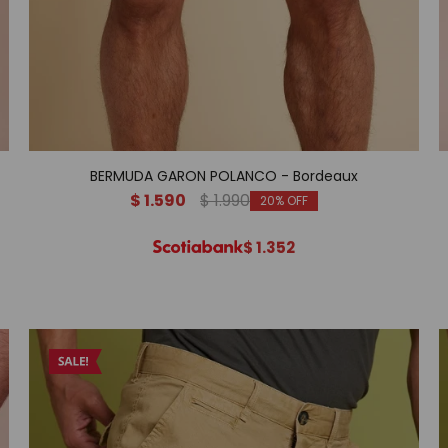
BERMUDA GARON POLANCO - Bordeaux
$
1.590
$
1.990
20
$
1.352