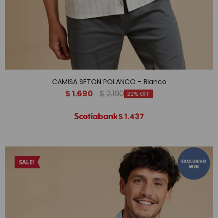
CAMISA SETON POLANCO - Blanco
$
1.690
$
2.190
22
$
1.437