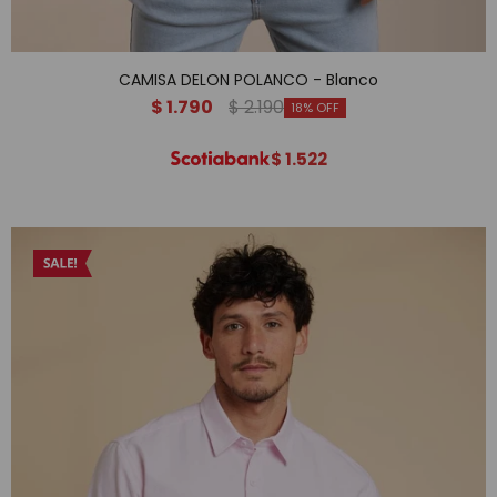
CAMISA DELON POLANCO - Blanco
$
1.790
$
2.190
18
$
1.522