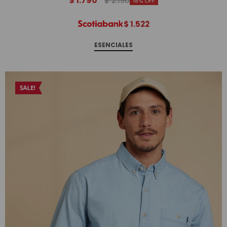
$
1.790
$
2.190
18
$
1.522
ESENCIALES