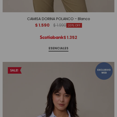
CAMISA DORINA POLANCO - Blanco
$
1.590
$
1.990
20
$
1.352
ESENCIALES