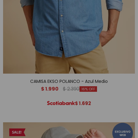
CAMISA EKSO POLANCO - Azul Medio
$
1.990
$
2.390
16
$
1.692