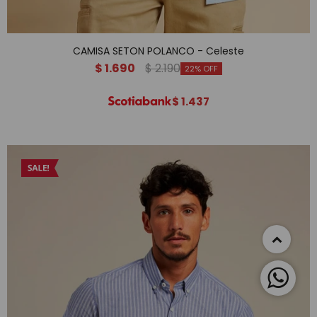
CAMISA SETON POLANCO - Celeste
$
1.690
$
2.190
22
$
1.437