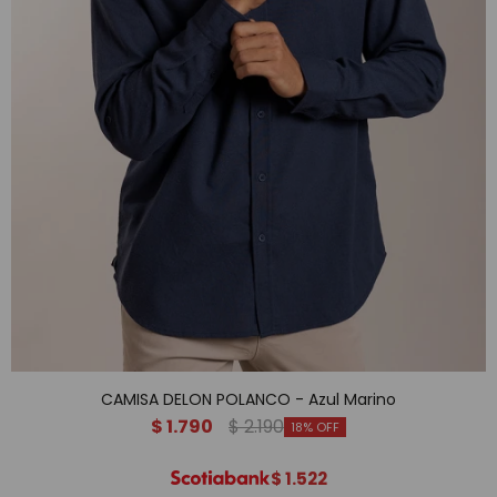
CAMISA DELON POLANCO - Azul Marino
$
1.790
$
2.190
18
$
1.522