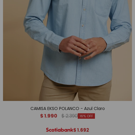
CAMISA EKSO POLANCO - Azul Claro
$
1.990
$
2.390
16
$
1.692