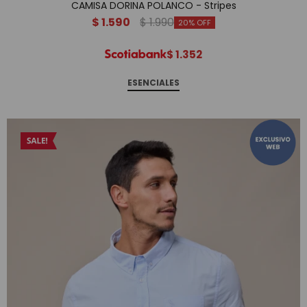
CAMISA DORINA POLANCO - Stripes
$
1.590
$
1.990
20
$
1.352
ESENCIALES