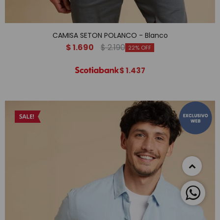
CAMISA SETON POLANCO - Blanco
$
1.690
$
2.190
22
$
1.437