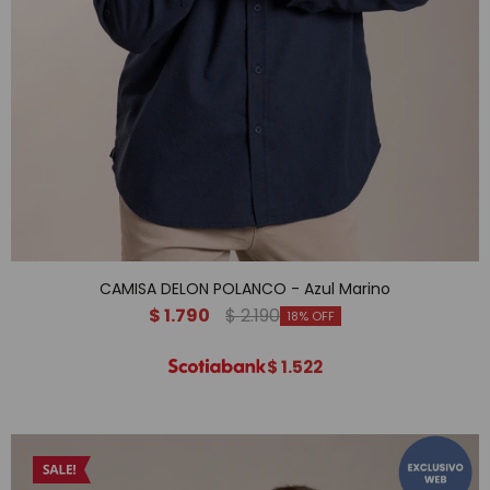
CAMISA DELON POLANCO - Azul Marino
$
1.790
$
2.190
18
$
1.522