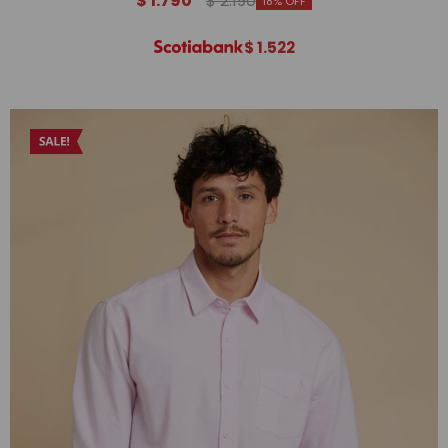
$
1.790
$
2.190
18
$
1.522