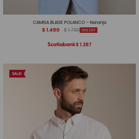
CAMISA BLAISE POLANCO - Naranja
$
1.490
$
1.790
16
$
1.267