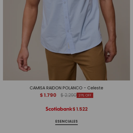
CAMISA RAIDON POLANCO - Celeste
$
1.790
$
2.290
21
$
1.522
ESENCIALES