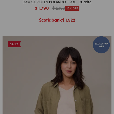
CAMISA ROTEN POLANCO - Azul Cuadro
$
1.790
$
2.190
18
$
1.522