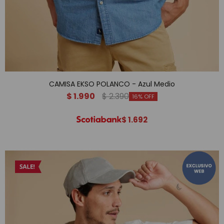
CAMISA EKSO POLANCO - Azul Medio
$
1.990
$
2.390
16
$
1.692