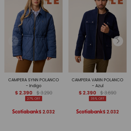
CAMPERA SYNN POLANCO
CAMPERA VARIN POLANCO
- Indigo
- Azul
$
2.390
$
3.290
$
2.390
$
3.690
27
35
$
2.032
$
2.032