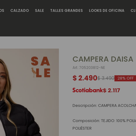
OS
CALZADO
SALE
TALLES GRANDES
LOOKS DE OFICINA
CL
CAMPERA DAISA 
705203812-NE
$
2.490
$
3.490
28
$
2.117
Descripción: CAMPERA ACOLCH
Composición: TEJIDO: 100% POL
POLIÉSTER