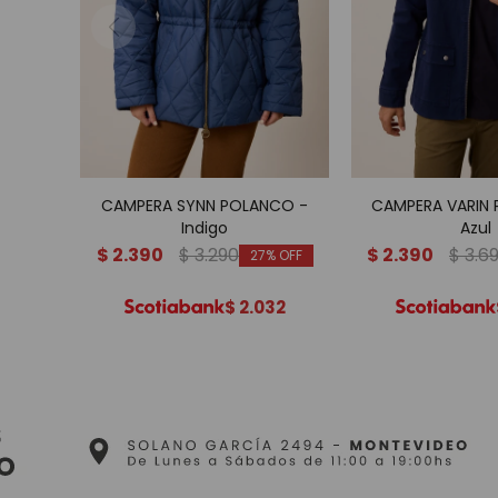
CAMPERA SYNN POLANCO -
CAMPERA VARIN
Indigo
Azul
$
2.390
$
3.290
$
2.390
$
3.6
27
$
2.032