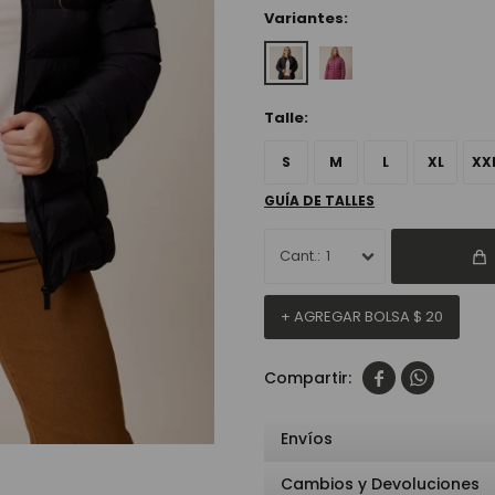
Variantes:
Talle:
S
M
L
XL
XX
GUÍA DE TALLES
1
+ AGREGAR BOLSA
$
20


Envíos
Cambios y Devoluciones