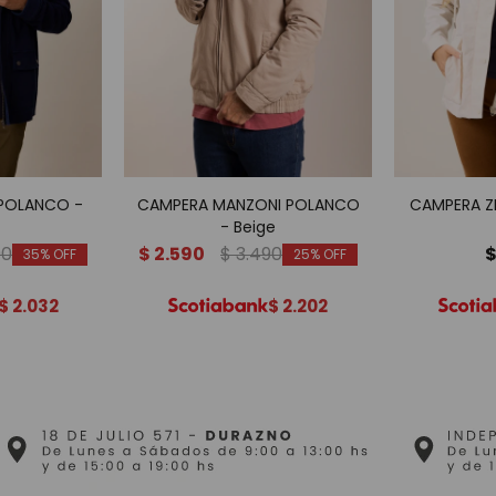
 POLANCO -
CAMPERA MANZONI POLANCO
CAMPERA Z
- Beige
90
$
2.590
$
3.490
35
25
$
2.032
$
2.202