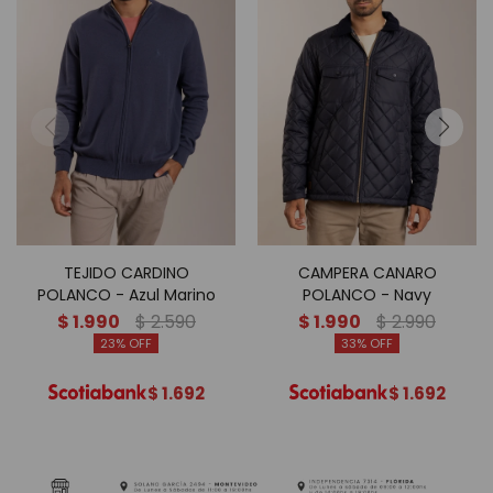
TEJIDO CARDINO
CAMPERA CANARO
POLANCO - Azul Marino
POLANCO - Navy
$
1.990
$
2.590
$
1.990
$
2.990
23
33
$
1.692
$
1.692