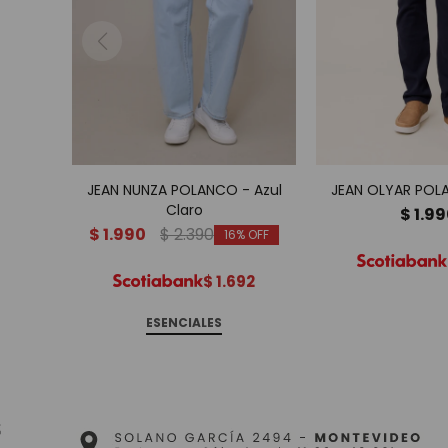
JEAN NUNZA POLANCO - Azul
JEAN OLYAR POLA
Claro
$
1.9
$
1.990
$
2.390
16
$
1.692
ESENCIALES