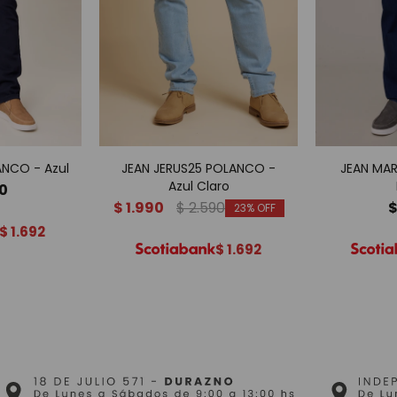
NCO - Azul
JEAN JERUS25 POLANCO -
JEAN MA
Azul Claro
90
$
1.990
$
2.590
23
$
1.692
$
1.692