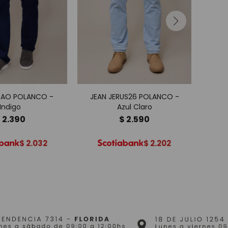
RAO POLANCO -
JEAN JERUS26 POLANCO -
JEA
Indigo
Azul Claro
$
2.390
$
2.590
$
2.032
$
2.202