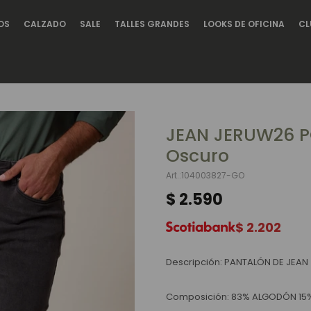
OS
CALZADO
SALE
TALLES GRANDES
LOOKS DE OFICINA
CL
JEAN JERUW26 P
Oscuro
104003827-GO
$
2.590
$
2.202
Descripción: PANTALÓN DE JEAN
Composición: 83% ALGODÓN 15%