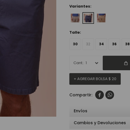
Variantes:
Talle:
30
32
34
36
38
1
+ AGREGAR BOLSA
$
20


Envíos
Cambios y Devoluciones