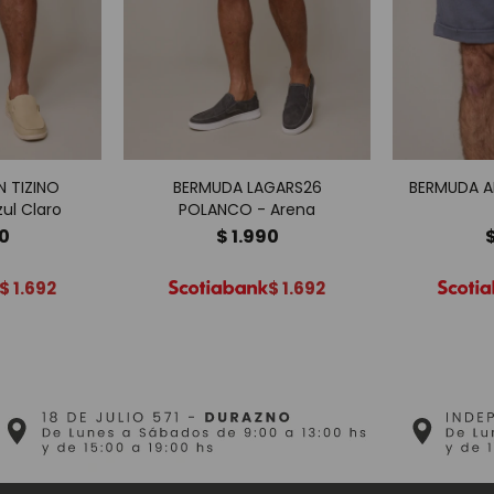
 TIZINO
BERMUDA LAGARS26
BERMUDA A
ul Claro
POLANCO - Arena
90
$
1.990
$
1.692
$
1.692