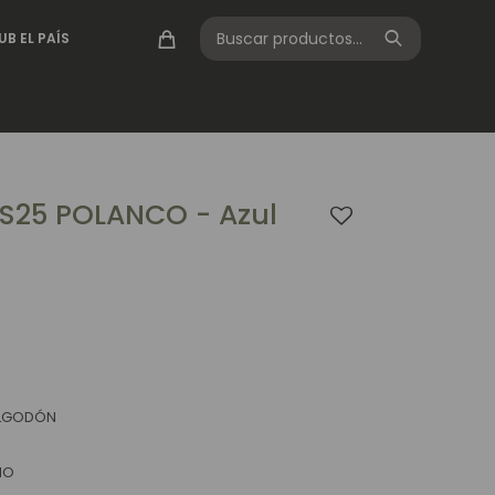
UB EL PAÍS
25 POLANCO - Azul
ALGODÓN
NO