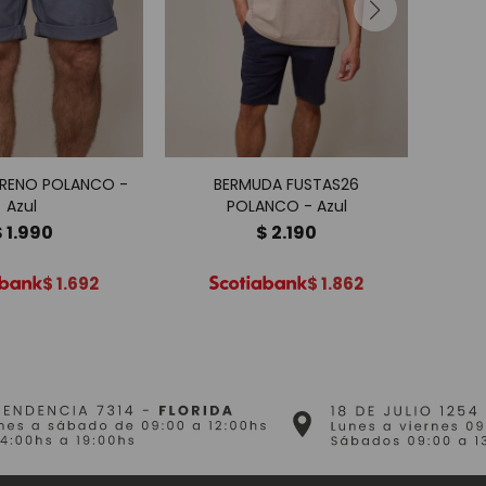
RENO POLANCO -
BERMUDA FUSTAS26
BERM
Azul
POLANCO - Azul
$
1.990
$
2.190
$
1.692
$
1.862