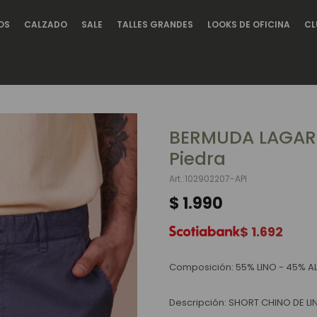
OS
CALZADO
SALE
TALLES GRANDES
LOOKS DE OFICINA
CL
BERMUDA LAGARS
Piedra
102902207-API
$
1.990
$
1.692
Composición: 55% LINO - 45% 
Descripción: SHORT CHINO DE LI