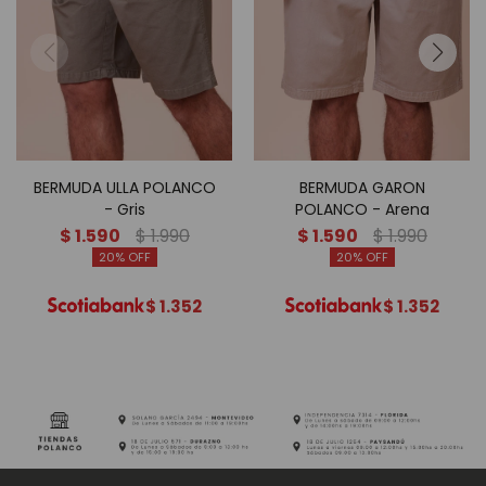
BERMUDA ULLA POLANCO
BERMUDA GARON
- Gris
POLANCO - Arena
$
1.590
$
1.990
$
1.590
$
1.990
20
20
$
1.352
$
1.352