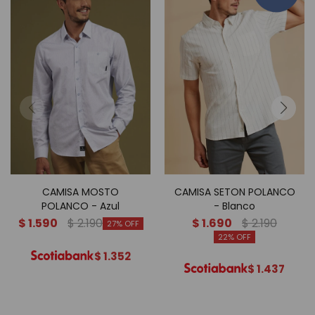
CAMISA MOSTO
CAMISA SETON POLANCO
POLANCO - Azul
- Blanco
$
1.590
$
2.190
$
1.690
$
2.190
27
22
$
1.352
$
1.437