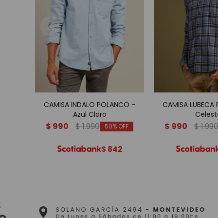
CAMISA INDALO POLANCO -
CAMISA LUBECA
Azul Claro
Celest
$
990
$
1.990
$
990
$
1.99
50
$
842