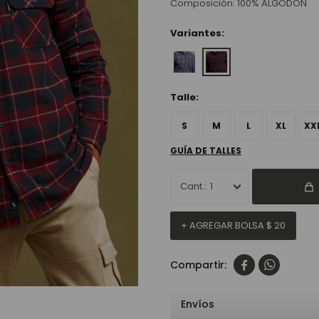
Composición: 100% ALGODÓN
Variantes:
Talle:
S
M
L
XL
XX
GUÍA DE TALLES
1
+ AGREGAR BOLSA
$
20


Envíos