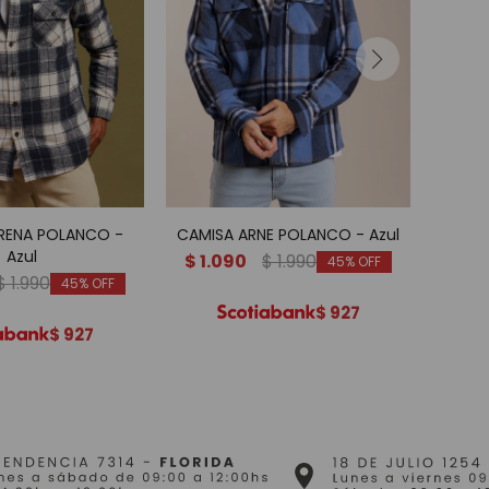
ERENA POLANCO -
CAMISA ARNE POLANCO - Azul
CAM
Azul
$
1.090
$
1.990
45
$
1.990
$
1.
45
$
927
$
927