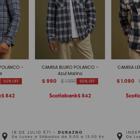
 POLANCO -
CAMISA BLURO POLANCO -
CAMISA L
e
Azul Marino
0
$
990
$
1.990
$
1.090
50
50
$
842
$
842