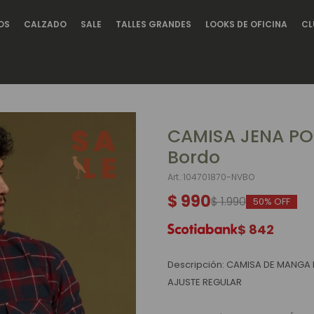
OS
CALZADO
SALE
TALLES GRANDES
LOOKS DE OFICINA
CL
CAMISA JENA PO
Bordo
104701870-NVBO
$
990
$
1.990
50
$
842
Descripción: CAMISA DE MANGA
AJUSTE REGULAR