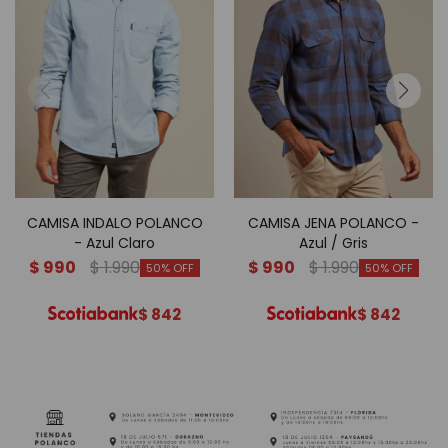
CAMISA INDALO POLANCO
CAMISA JENA POLANCO -
- Azul Claro
Azul / Gris
$
990
$
1.990
$
990
$
1.990
50
50
$
842
$
842