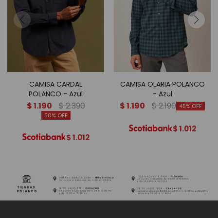
CAMISA CARDAL
CAMISA OLARIA POLANCO
POLANCO - Azul
- Azul
$
1.190
$
2.390
$
1.190
$
2.190
45
50
$
1.012
$
1.012