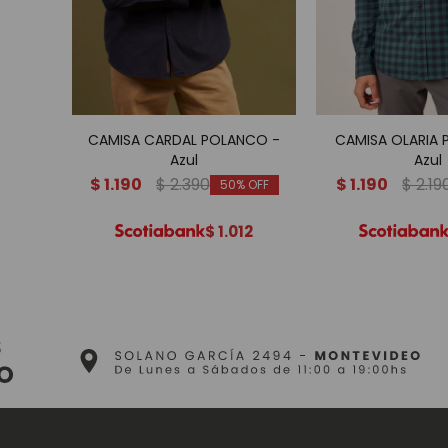
CAMISA CARDAL POLANCO -
CAMISA OLARIA
Azul
Azul
$
1.190
$
2.390
$
1.190
$
2.19
50
$
1.012