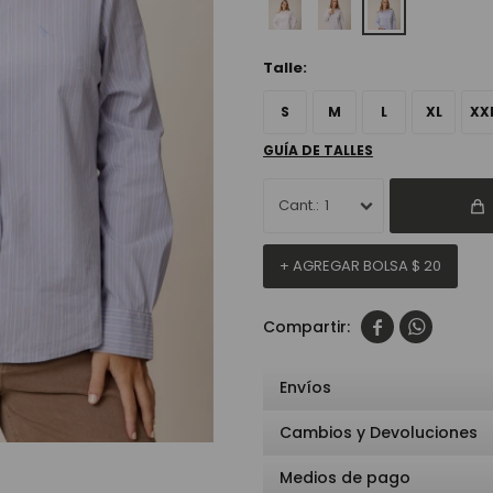
Talle:
S
M
L
XL
XX
GUÍA DE TALLES
1
+ AGREGAR BOLSA
$
20


Envíos
Cambios y Devoluciones
Medios de pago