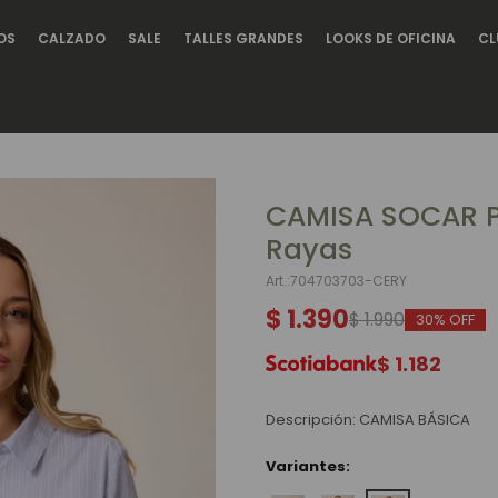
OS
CALZADO
SALE
TALLES GRANDES
LOOKS DE OFICINA
CL
CAMISA SOCAR P
Rayas
704703703-CERY
$
1.390
$
1.990
30
$
1.182
Descripción: CAMISA BÁSICA
Variantes: