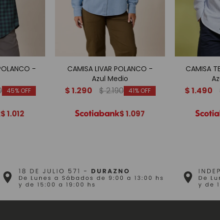
 POLANCO -
CAMISA LIVAR POLANCO -
CAMISA T
Azul Medio
Az
0
$
1.290
$
2.190
$
1.490
45
41
$
1.012
$
1.097