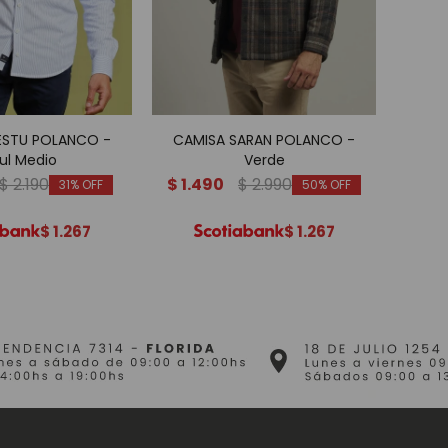
ESTU POLANCO -
CAMISA SARAN POLANCO -
CAM
ul Medio
Verde
$
2.190
$
1.490
$
2.990
$
1.
31
50
$
1.267
$
1.267